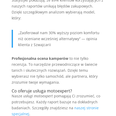
Statystyki pokazują, że 89% klientów korzystających z
naszych raportów unikają błędów zakupowych.
Dzięki szczegółowym analizom wybierają model,
który:
„Zaoferował nam 30% wyższy poziom komfortu
niż oceniane wcześniej alternatywy” — opinia
klienta z Szwajcarii
Profesjonalna ocena kamperów
to nie tylko
recenzja. To narzędzie przewodniczące w świecie
tanich i skutecznych rozwiązań. Dzięki temu
wybierasz nie tylko samochód, ale partnera, który
zrozumie twoje wymagania.
Co oferuje usługa motoexpert?
Nasze
usługi motoexpert
pomagają Ci zrozumieć, co
potrzebujesz. Każdy raport bazuje na dokładnych
badaniach. Szczegóły znajdziesz na
naszej stronie
specjalnej
.