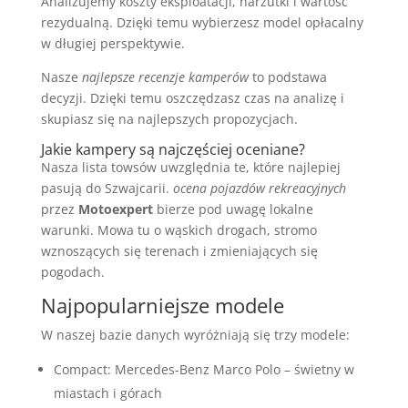
Analizujemy koszty eksploatacji, narzutki i wartość
rezydualną. Dzięki temu wybierzesz model opłacalny
w długiej perspektywie.
Nasze
najlepsze recenzje kamperów
to podstawa
decyzji. Dzięki temu oszczędzasz czas na analizę i
skupiasz się na najlepszych propozycjach.
Jakie kampery są najczęściej oceniane?
Nasza lista towsów uwzględnia te, które najlepiej
pasują do Szwajcarii.
ocena pojazdów rekreacyjnych
przez
Motoexpert
bierze pod uwagę lokalne
warunki. Mowa tu o wąskich drogach, stromo
wznoszących się terenach i zmieniających się
pogodach.
Najpopularniejsze modele
W naszej bazie danych wyróżniają się trzy modele:
Compact: Mercedes-Benz Marco Polo – świetny w
miastach i górach