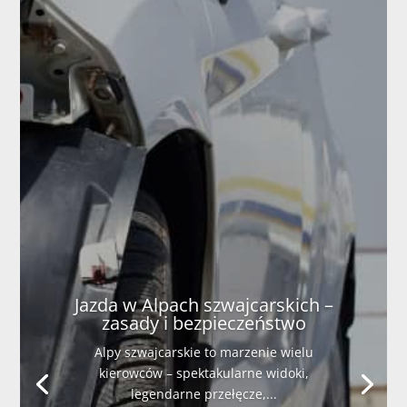
Jazda w Alpach szwajcarskich –
zasady i bezpieczeństwo
Alpy szwajcarskie to marzenie wielu
kierowców – spektakularne widoki,
legendarne przełęcze,...