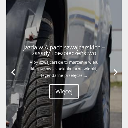
Jazda w Alpach szwajcarskich –
zasady i bezpieczeństwo
Alpy szwajcarskie to marzenie wielu
kierowców – spektakularne widoki,
legendarne przełęcze,...
Więcej