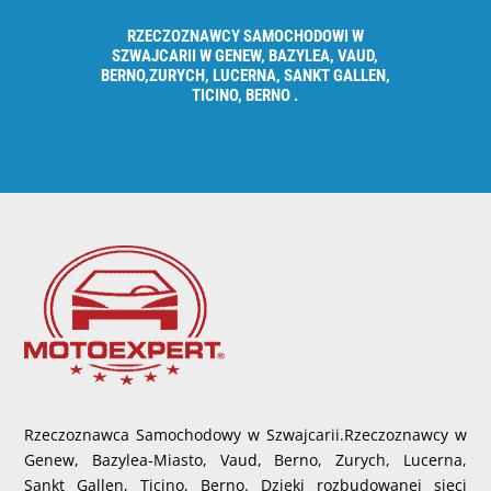
RZECZOZNAWCY SAMOCHODOWI W
SZWAJCARII W GENEW, BAZYLEA, VAUD,
BERNO,ZURYCH, LUCERNA, SANKT GALLEN,
TICINO, BERNO .
Rzeczoznawca Samochodowy w Szwajcarii.Rzeczoznawcy w
Genew, Bazylea-Miasto, Vaud, Berno, Zurych, Lucerna,
Sankt Gallen, Ticino, Berno. Dzięki rozbudowanej sieci