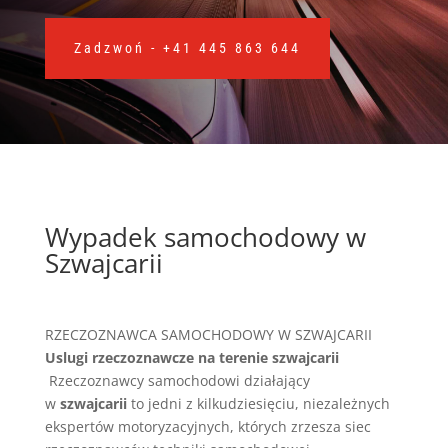
Zadzwoń - +41 445 863 644
Wypadek samochodowy w
Szwajcarii
RZECZOZNAWCA SAMOCHODOWY W SZWAJCARII
Uslugi rzeczoznawcze na terenie szwajcarii
Rzeczoznawcy samochodowi działający
w
szwajcarii
to jedni z kilkudziesięciu, niezależnych
ekspertów motoryzacyjnych, których zrzesza siec