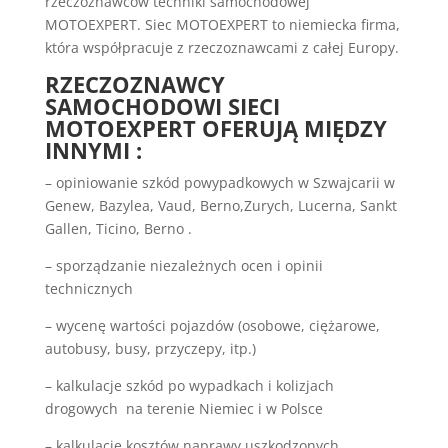
rzeczoznawców techniki samochodowej
MOTOEXPERT. Siec MOTOEXPERT to niemiecka firma,
która współpracuje z rzeczoznawcami z całej Europy.
RZECZOZNAWCY
SAMOCHODOWI SIECI
MOTOEXPERT OFERUJĄ MIĘDZY
INNYMI :
– opiniowanie szkód powypadkowych w Szwajcarii w
Genew, Bazylea, Vaud, Berno,Zurych, Lucerna, Sankt
Gallen, Ticino, Berno .
– sporządzanie niezależnych ocen i opinii
technicznych
– wycenę wartości pojazdów (osobowe, ciężarowe,
autobusy, busy, przyczepy, itp.)
– kalkulacje szkód po wypadkach i kolizjach
drogowych na terenie Niemiec i w Polsce
– kalkulacje kosztów naprawy uszkodzonych