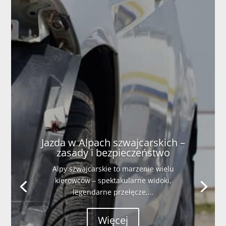
Jazda w Alpach szwajcarskich –
zasady i bezpieczeństwo
Alpy szwajcarskie to marzenie wielu
kierowców – spektakularne widoki,
legendarne przełęcze,...
Więcej