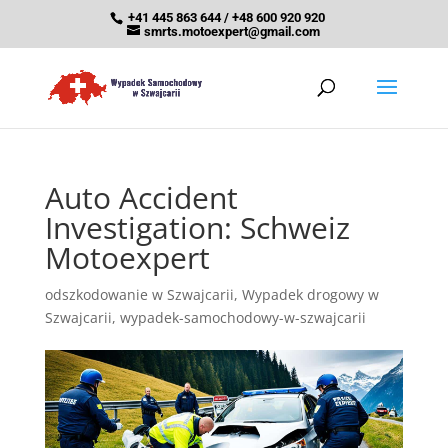
+41 445 863 644 / +48 600 920 920
smrts.motoexpert@gmail.com
Auto Accident
Investigation: Schweiz
Motoexpert
odszkodowanie w Szwajcarii
,
Wypadek drogowy w
Szwajcarii
,
wypadek-samochodowy-w-szwajcarii