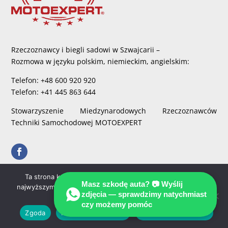
Rzeczoznawcy i biegli sadowi w Szwajcarii –
Rozmowa w języku polskim, niemieckim, angielskim:
Telefon: +48 600 920 920
Telefon: +41 445 863 644
Stowarzyszenie Miedzynarodowych Rzeczoznawców
Techniki Samochodowej MOTOEXPERT
Ta strona korzysta z ciasteczek aby świadczyć usługi na
Menu
Masz szkodę auta? 📷 Wyślij
najwyższym poziomie. Dalsze korzystanie ze strony oznacza,
zdjęcia — sprawdzimy natychmiast
że zgadzasz się na ich użycie.
czy możemy pomóc
Zgoda
Nie wyrażam zgody
Polityka prywatności
STRONA GŁÓWNA