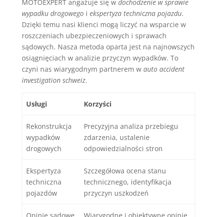
MOTOEXPERT angażuje się w
dochodzenie w sprawie
wypadku drogowego
i
ekspertyza techniczna pojazdu
.
Dzięki temu nasi klienci mogą liczyć na wsparcie w
roszczeniach ubezpieczeniowych i sprawach
sądowych. Nasza metoda oparta jest na najnowszych
osiągnięciach w analizie przyczyn wypadków. To
czyni nas wiarygodnym partnerem w
auto accident
investigation schweiz
.
Usługi
Korzyści
Rekonstrukcja
Precyzyjna analiza przebiegu
wypadków
zdarzenia, ustalenie
drogowych
odpowiedzialności stron
Ekspertyza
Szczegółowa ocena stanu
techniczna
technicznego, identyfikacja
pojazdów
przyczyn uszkodzeń
Opinie sądowe
Wiarygodne i obiektywne opinie