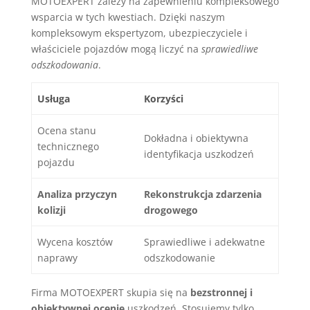
MOTOEXPERT zależy na zapewnieniu kompleksowego
wsparcia w tych kwestiach. Dzięki naszym
kompleksowym ekspertyzom, ubezpieczyciele i
właściciele pojazdów mogą liczyć na
sprawiedliwe
odszkodowania
.
Usługa
Korzyści
Ocena stanu
Dokładna i obiektywna
technicznego
identyfikacja uszkodzeń
pojazdu
Analiza przyczyn
Rekonstrukcja zdarzenia
kolizji
drogowego
Wycena kosztów
Sprawiedliwe i adekwatne
naprawy
odszkodowanie
Firma MOTOEXPERT skupia się na
bezstronnej i
obiektywnej ocenie
uszkodzeń. Stosujemy tylko