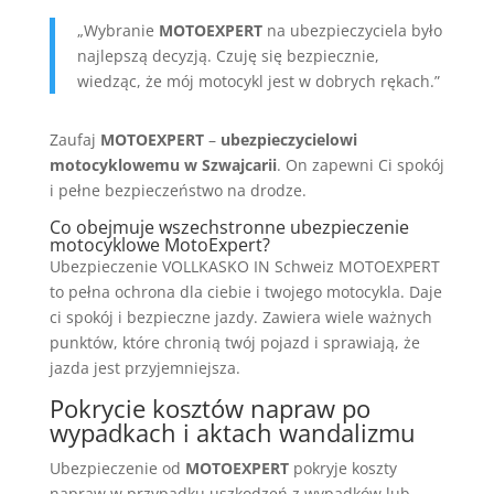
„Wybranie
MOTOEXPERT
na ubezpieczyciela było
najlepszą decyzją. Czuję się bezpiecznie,
wiedząc, że mój motocykl jest w dobrych rękach.”
Zaufaj
MOTOEXPERT
–
ubezpieczycielowi
motocyklowemu w Szwajcarii
. On zapewni Ci spokój
i pełne bezpieczeństwo na drodze.
Co obejmuje wszechstronne ubezpieczenie
motocyklowe MotoExpert?
Ubezpieczenie VOLLKASKO IN Schweiz MOTOEXPERT
to pełna ochrona dla ciebie i twojego motocykla. Daje
ci spokój i bezpieczne jazdy. Zawiera wiele ważnych
punktów, które chronią twój pojazd i sprawiają, że
jazda jest przyjemniejsza.
Pokrycie kosztów napraw po
wypadkach i aktach wandalizmu
Ubezpieczenie od
MOTOEXPERT
pokryje koszty
napraw w przypadku uszkodzeń z wypadków lub