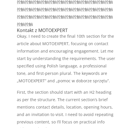
控触控触控触控触控触控触控触控触控触控触控触控触
控触控触控触控触控触控触控触控触控触控触控触控触
控触控触控触控触控触控触控触控触控触控触控触控触
控触控触
Kontakt z MOTOEXPERT
Okay, I need to create the final 10th section for the
article about MOTOEXPERT, focusing on contact
information and encouraging engagement. Let me
start by understanding the requirements. The user
specified using Polish language, a professional
tone, and first-person plural. The keywords are
„MOTOEXPERT” and „pomoc w doborze sprzętu”.
First, the section should start with an H2 heading
as per the structure. The current section’s brief
mentions contact details, location, opening hours,
and an invitation to visit. I need to avoid repeating
previous content, so I’ll focus on practical info