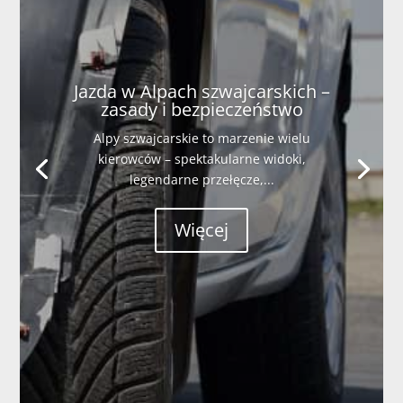
Jazda w Alpach szwajcarskich –
zasady i bezpieczeństwo
Alpy szwajcarskie to marzenie wielu
kierowców – spektakularne widoki,
legendarne przełęcze,...
Więcej