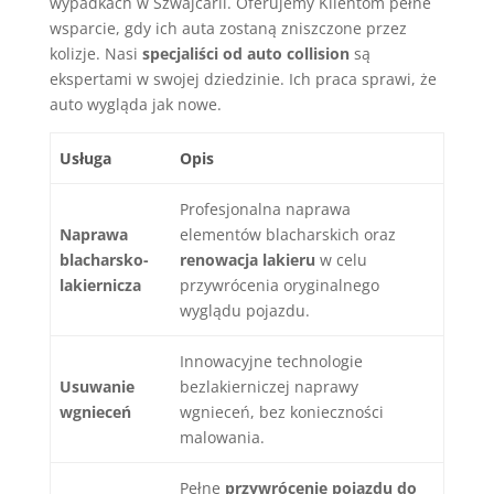
wypadkach w Szwajcarii. Oferujemy Klientom pełne
wsparcie, gdy ich auta zostaną zniszczone przez
kolizje. Nasi
specjaliści od auto collision
są
ekspertami w swojej dziedzinie. Ich praca sprawi, że
auto wygląda jak nowe.
Usługa
Opis
Profesjonalna naprawa
Naprawa
elementów blacharskich oraz
blacharsko-
renowacja lakieru
w celu
lakiernicza
przywrócenia oryginalnego
wyglądu pojazdu.
Innowacyjne technologie
Usuwanie
bezlakierniczej naprawy
wgnieceń
wgnieceń, bez konieczności
malowania.
Pełne
przywrócenie pojazdu do