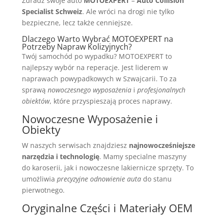
Zdradź swoje auto
MOTOEXPERT
–
Auto Collision
Specialist Schweiz
. Ale wróci na drogi nie tylko
bezpieczne, lecz także cenniejsze.
Dlaczego Warto Wybrać MOTOEXPERT na
Potrzeby Napraw Kolizyjnych?
Twój samochód po wypadku? MOTOEXPERT to
najlepszy wybór na reperacje. Jest liderem w
naprawach powypadkowych w Szwajcarii. To za
sprawą
nowoczesnego wyposażenia
i
profesjonalnych
obiektów
, które przyspieszają proces naprawy.
Nowoczesne Wyposażenie i
Obiekty
W naszych serwisach znajdziesz
najnowocześniejsze
narzędzia i technologię
. Mamy specialne maszyny
do karoserii, jak i nowoczesne lakiernicze sprzęty. To
umożliwia
precyzyjne odnowienie auta
do stanu
pierwotnego.
Oryginalne Części i Materiały OEM