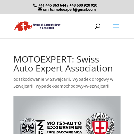
+41 445 863 644 / +48 600 920 920
smrts.motoexpert@gmail.com
MOTOEXPERT: Swiss
Auto Expert Association
odszkodowanie w Szwajcarii
,
Wypadek drogowy w
Szwajcarii
,
wypadek-samochodowy-w-szwajcarii