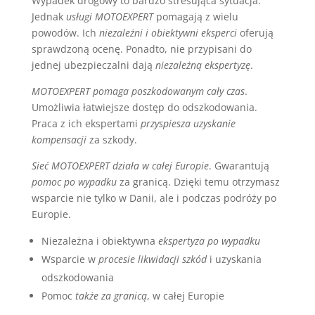
Wypadek drogowy to bardzo stresująca sytuacja.
Jednak
usługi MOTOEXPERT
pomagają z wielu
powodów. Ich
niezależni i obiektywni eksperci
oferują
sprawdzoną ocenę. Ponadto, nie przypisani do
jednej ubezpieczalni dają
niezależną ekspertyzę
.
MOTOEXPERT pomaga poszkodowanym cały czas
.
Umożliwia łatwiejsze dostęp do odszkodowania.
Praca z ich ekspertami
przyspiesza uzyskanie
kompensacji
za szkody.
Sieć MOTOEXPERT działa w całej Europie
. Gwarantują
pomoc po wypadku
za granicą. Dzięki temu otrzymasz
wsparcie nie tylko w Danii, ale i podczas podróży po
Europie.
Niezależna i obiektywna
ekspertyza po wypadku
Wsparcie w
procesie likwidacji szkód
i uzyskania
odszkodowania
Pomoc
także za granicą
, w całej Europie