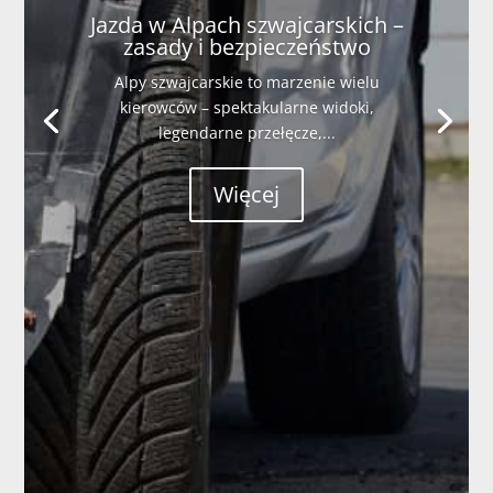
Jazda w Alpach szwajcarskich –
zasady i bezpieczeństwo
Alpy szwajcarskie to marzenie wielu
kierowców – spektakularne widoki,
legendarne przełęcze,...
Więcej