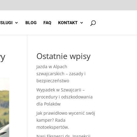
SŁUGI
BLOG
FAQ
KONTAKT
wy
Ostatnie wpisy
Jazda w Alpach
szwajcarskich – zasady i
bezpieczeństwo
Wypadek w Szwajcarii –
procedury i odszkodowania
dla Polaków
Jak prawidłowo wycenić swój
kamper? Rada
motoekspertów.
Nasi Eksperci ds. Inspekcji