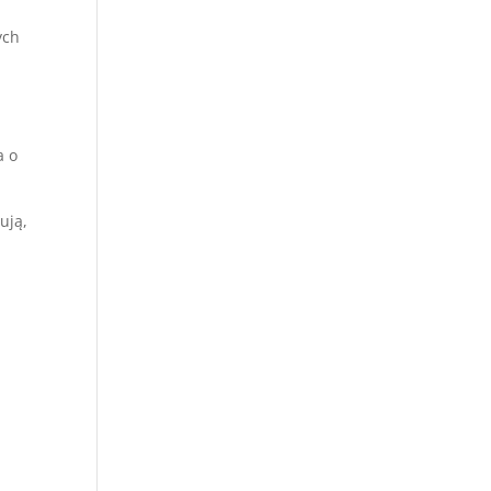
ych
a o
ują,