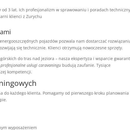
 3 lat. Ich profesjonalizm w sprawowaniu i poradach techniczn
larni klienci z Zurychu
kami
energooszczędnych pojazdów pozwala nam dostarczać rozwiązani
 rozwijają się technicznie. Klienci otrzymują nowoczesne sprzęty.
górskich do tras nad jeziora – nasza ekspertyza i wsparcie gwarant
e
profesjonalne usługi caravaningu
budują zaufanie. Tysiące
zej kompetencji.
aningowych
a do każdego klienta. Pomagamy od pierwszego kroku planowania
pie.
ełnym wyposażeniem