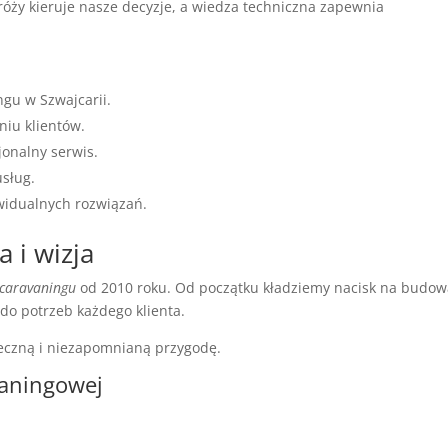
róży kieruje nasze decyzje, a wiedza techniczna zapewnia
ngu w Szwajcarii.
niu klientów.
jonalny serwis.
usług.
widualnych rozwiązań.
 i wizja
 caravaningu
od 2010 roku. Od początku kładziemy nacisk na budow
do potrzeb każdego klienta.
ieczną i niezapomnianą przygodę.
vaningowej