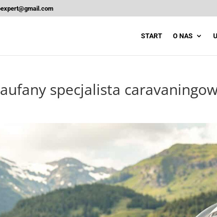
oexpert@gmail.com
START
O NAS
U
ufany specjalista caravaningo