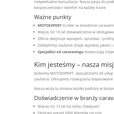
indywidualne konsultacje. Nasza pasja do pod
bezpieczeństwo i komfort na każdej trasie.
Ważne punkty
MOTOEXPERT
to lider w dziedzinie caravani
Więcej niż 10 lat doświadczenia w obsługiwa
Oferta obejmuje wynajem, sprzedaż i profes
Zdobyliśmy zaufanie dzięki wysokiej jakości 
Specjaliści od caravaningu
dostarczają indy
Kim jesteśmy – nasza misja
Jesteśmy MOTOEXPERT, specjalistami od
usług
zaufania. Oferujemy rozwiązania dopasowane 
Nasza wizja to zmiana każdej podróży w bezp
Doświadczenie w branży cara
Więcej niż 13 lat na rynku Szwajcarii
Obsługa ponad 5000 klientów rocznie