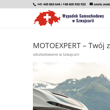
+41 445 863 644 / +48 600 920 920
smrts.mot
MOTOEXPERT – Twój za
odszkodowanie w Szwajcarii