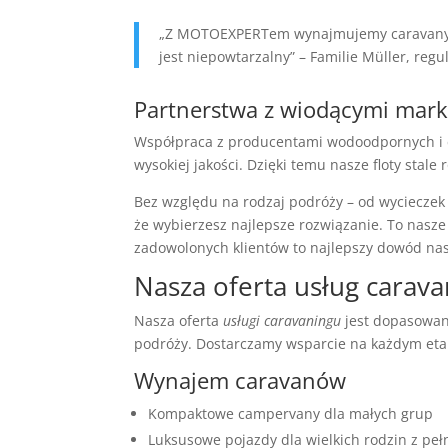
„Z MOTOEXPERTem wynajmujemy caravany od
jest niepowtarzalny” – Familie Müller, regu
Partnerstwa z wiodącymi mar
Współpraca z producentami wodoodpornych i 
wysokiej jakości. Dzięki temu nasze floty stale
Bez względu na rodzaj podróży – od wycieczek 
że wybierzesz najlepsze rozwiązanie. To nasz
zadowolonych klientów to najlepszy dowód nas
Nasza oferta usług carav
Nasza oferta
usługi caravaningu
jest dopasowan
podróży. Dostarczamy wsparcie na każdym eta
Wynajem caravanów
Kompaktowe campervany dla małych grup
Luksusowe pojazdy dla wielkich rodzin z p