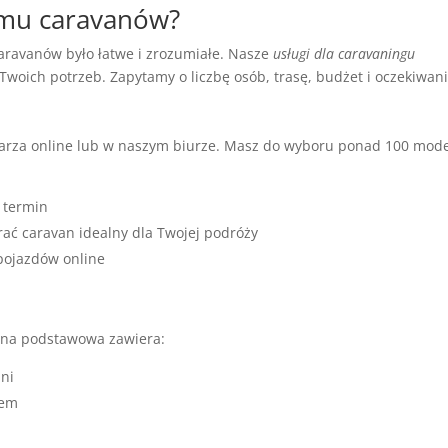
jmu caravanów?
avanów było łatwe i zrozumiałe. Nasze
usługi dla caravaningu
Twoich potrzeb. Zapytamy o liczbę osób, trasę, budżet i oczekiwani
larza online lub w naszym biurze. Masz do wyboru ponad 100 mode
ź termin
rać caravan idealny dla Twojej podróży
 pojazdów online
Cena podstawowa zawiera:
ni
dem