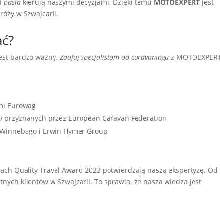
i
pasja
kierują naszymi decyzjami. Dzięki temu
MOTOEXPERT
jest
óży w Szwajcarii.
ać?
est bardzo ważny.
Zaufaj specjalistom od caravaningu
z MOTOEXPERT
ami Eurowag
u
przyznanych przez European Caravan Federation
s, Winnebago i Erwin Hymer Group
sach Quality Travel Award 2023 potwierdzają naszą ekspertyzę. Od
atnych klientów w Szwajcarii. To sprawia, że nasza wiedza jest