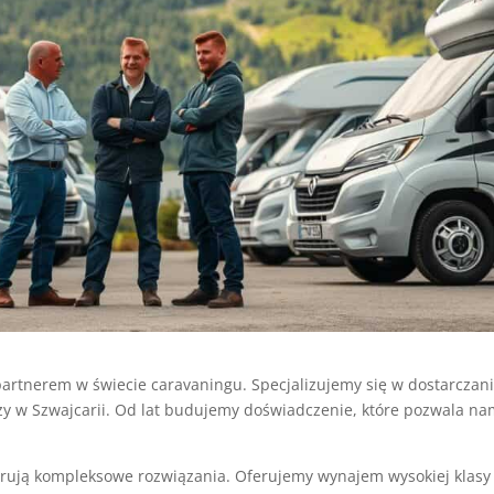
rtnerem w świecie caravaningu. Specjalizujemy się w dostarczan
óży w Szwajcarii. Od lat budujemy doświadczenie, które pozwala n
rują kompleksowe rozwiązania. Oferujemy wynajem wysokiej klasy 