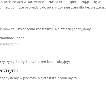
ch problemach w karawanach. Nasza firma, specjalizująca się w
zumieć, co może prowadzić do awarii czy zagrożeń dla bezpieczeńs
emów to uszkodzenia konstrukcji. Najczęściej spotykamy:
laminacji paneli
 nawierzchni
zyczyną dalszych uszkodzeń konstrukcyjnych.
rycznymi
ać systemy w podróży. Najczęstsze problemy to: