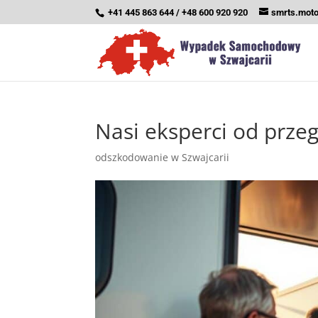
+41 445 863 644 / +48 600 920 920
smrts.mot
Nasi eksperci od prz
odszkodowanie w Szwajcarii