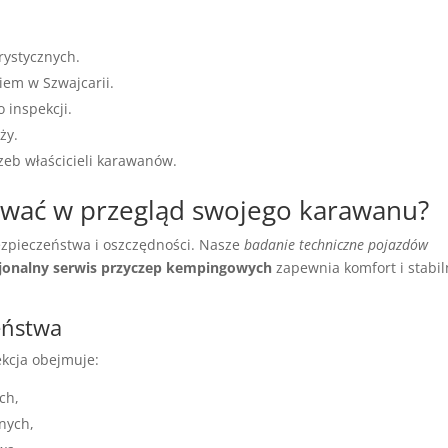
rystycznych.
iem w Szwajcarii.
 inspekcji.
ży.
eb właścicieli karawanów.
ować w przegląd swojego karawanu?
zpieczeństwa i oszczędności. Nasze
badanie techniczne pojazdów
jonalny serwis przyczep kempingowych
zapewnia komfort i stabi
eństwa
ekcja obejmuje:
ch,
nych,