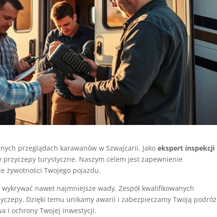
lnych przeglądach karawanów w Szwajcarii. Jako
ekspert inspekcji
y przyczepy turystyczne. Naszym celem jest zapewnienie
ie żywotności Twojego pojazdu.
 wykrywać nawet najmniejsze wady. Zespół kwalifikowanych
yczepy. Dzięki temu unikamy awarii i zabezpieczamy Twoją podróż
a i ochrony Twojej inwestycji.