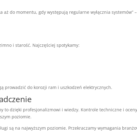
yka aż do momentu, gdy występują regularne wyłącznia systemów” –
mno i starość. Najczęściej spotykamy:
ą prowadzić do korozji ram i uszkodzeń elektrycznych.
iadczenie
to dzięki profesjonalizmowi i wiedzy. Kontrole techniczne i ocen
ższym poziomie.
usługi są na najwyższym poziomie. Przekraczamy wymagania branż