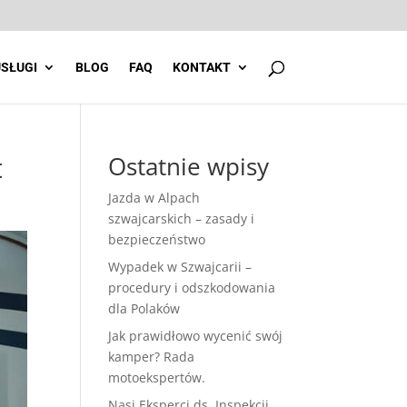
SŁUGI
BLOG
FAQ
KONTAKT
t
Ostatnie wpisy
Jazda w Alpach
szwajcarskich – zasady i
bezpieczeństwo
Wypadek w Szwajcarii –
procedury i odszkodowania
dla Polaków
Jak prawidłowo wycenić swój
kamper? Rada
motoekspertów.
Nasi Eksperci ds. Inspekcji