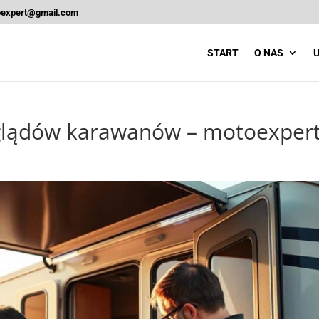
oexpert@gmail.com
START
O NAS
U
eglądów karawanów – motoexper