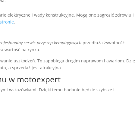
wa.
arie elektryczne i wady konstrukcyjne. Mogą one zagrozić zdrowiu i
stronie
.
rofesjonalny serwis przyczep kempingowych
przedłuża żywotność
a wartość na rynku.
wanie uszkodzeń. To zapobiega drogim naprawom i awariom. Dzię
ta, a sprzedaż jest atrakcyjna.
nu w motoexpert
zymi wskazówkami. Dzięki temu badanie będzie szybsze i