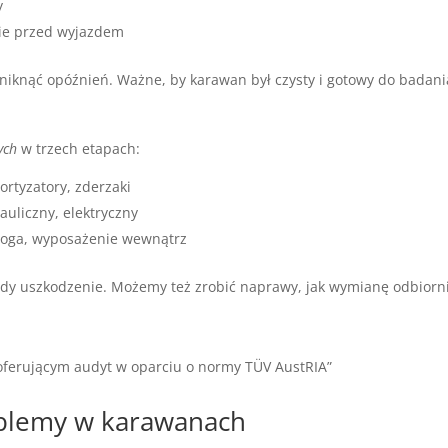
y
nie przed wyjazdem
niknąć opóźnień. Ważne, by karawan był czysty i gotowy do badani
ych
w trzech etapach:
rtyzatory, zderzaki
uliczny, elektryczny
łoga, wyposażenie wewnątrz
dy uszkodzenie. Możemy też zrobić naprawy, jak wymianę odbiorn
oferującym audyt w oparciu o normy TÜV AustRIA”
oblemy w karawanach