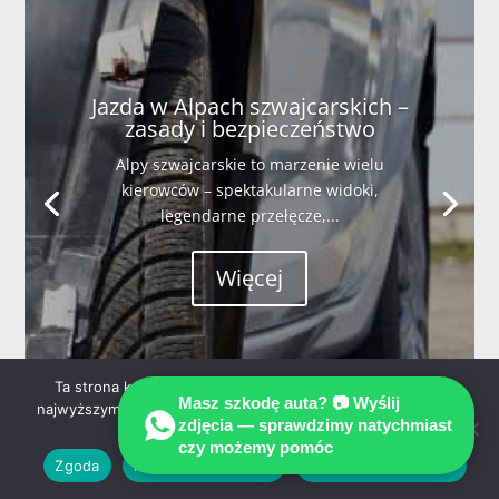
Jazda w Alpach szwajcarskich –
zasady i bezpieczeństwo
Alpy szwajcarskie to marzenie wielu
kierowców – spektakularne widoki,
legendarne przełęcze,...
Więcej
Ta strona korzysta z ciasteczek aby świadczyć usługi na
Masz szkodę auta? 📷 Wyślij
najwyższym poziomie. Dalsze korzystanie ze strony oznacza,
zdjęcia — sprawdzimy natychmiast
że zgadzasz się na ich użycie.
czy możemy pomóc
Zgoda
Nie wyrażam zgody
Polityka prywatności