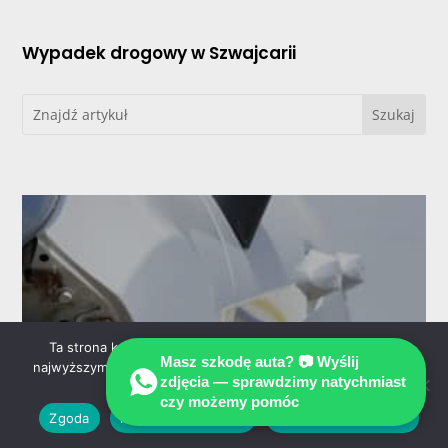
Wypadek drogowy w Szwajcarii
Ta strona korzysta z ciasteczek aby świadczyć usługi na
Masz szkodę auta? 📷 Wyślij
najwyższym poziomie. Dalsze korzystanie ze strony oznacza,
zdjęcia — sprawdzimy natychmiast
że zgadzasz się na ich użycie.
czy możemy pomóc
Zgoda
Nie wyrażam zgody
Polityka prywatności