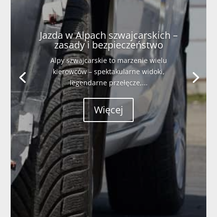
Jazda w Alpach szwajcarskich –
zasady i bezpieczeństwo
Alpy szwajcarskie to marzenie wielu
kierowców – spektakularne widoki,
legendarne przełęcze,...
Więcej