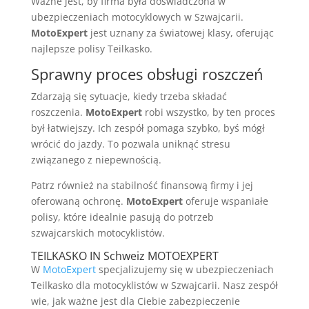
Ważne jest, by firma była doświadczona w
ubezpieczeniach motocyklowych w Szwajcarii.
MotoExpert
jest uznany za światowej klasy, oferując
najlepsze polisy Teilkasko.
Sprawny proces obsługi roszczeń
Zdarzają się sytuacje, kiedy trzeba składać
roszczenia.
MotoExpert
robi wszystko, by ten proces
był łatwiejszy. Ich zespół pomaga szybko, byś mógł
wrócić do jazdy. To pozwala uniknąć stresu
związanego z niepewnością.
Patrz również na stabilność finansową firmy i jej
oferowaną ochronę.
MotoExpert
oferuje wspaniałe
polisy, które idealnie pasują do potrzeb
szwajcarskich motocyklistów.
TEILKASKO IN Schweiz MOTOEXPERT
W
MotoExpert
specjalizujemy się w ubezpieczeniach
Teilkasko dla motocyklistów w Szwajcarii. Nasz zespół
wie, jak ważne jest dla Ciebie zabezpieczenie