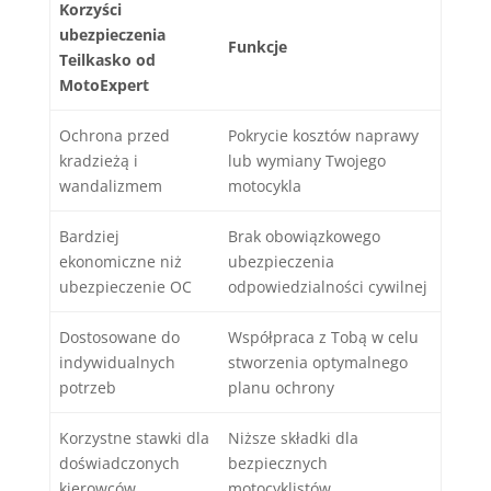
Korzyści
ubezpieczenia
Funkcje
Teilkasko od
MotoExpert
Ochrona przed
Pokrycie kosztów naprawy
kradzieżą i
lub wymiany Twojego
wandalizmem
motocykla
Bardziej
Brak obowiązkowego
ekonomiczne niż
ubezpieczenia
ubezpieczenie OC
odpowiedzialności cywilnej
Dostosowane do
Współpraca z Tobą w celu
indywidualnych
stworzenia optymalnego
potrzeb
planu ochrony
Korzystne stawki dla
Niższe składki dla
doświadczonych
bezpiecznych
kierowców
motocyklistów