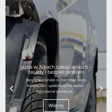
Jazda w Alpach szwajcarskich –
zasady i bezpieczeństwo
Alpy szwajcarskie to marzenie wielu
kierowców – spektakularne widoki,
legendarne przełęcze,...
Więcej