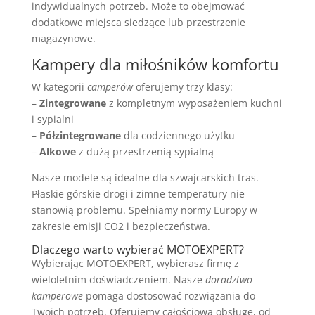
indywidualnych potrzeb. Może to obejmować
dodatkowe miejsca siedzące lub przestrzenie
magazynowe.
Kampery dla miłośników komfortu
W kategorii
camperów
oferujemy trzy klasy:
–
Zintegrowane
z kompletnym wyposażeniem kuchni
i sypialni
–
Półzintegrowane
dla codziennego użytku
–
Alkowe
z dużą przestrzenią sypialną
Nasze modele są idealne dla szwajcarskich tras.
Płaskie górskie drogi i zimne temperatury nie
stanowią problemu. Spełniamy normy Europy w
zakresie emisji CO2 i bezpieczeństwa.
Dlaczego warto wybierać MOTOEXPERT?
Wybierając MOTOEXPERT, wybierasz firmę z
wieloletnim doświadczeniem. Nasze
doradztwo
kamperowe
pomaga dostosować rozwiązania do
Twoich potrzeb. Oferujemy całościową obsługę, od