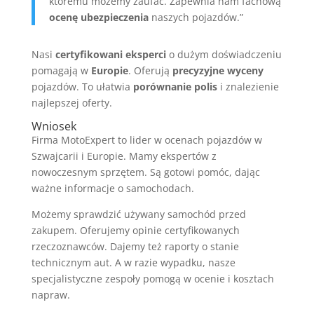
któremu możemy zaufać. Zapewnia nam fachową
ocenę ubezpieczenia
naszych pojazdów.”
Nasi
certyfikowani eksperci
o dużym doświadczeniu
pomagają w
Europie
. Oferują
precyzyjne wyceny
pojazdów. To ułatwia
porównanie polis
i znalezienie
najlepszej oferty.
Wniosek
Firma MotoExpert to lider w ocenach pojazdów w
Szwajcarii i Europie. Mamy ekspertów z
nowoczesnym sprzętem. Są gotowi pomóc, dając
ważne informacje o samochodach.
Możemy sprawdzić używany samochód przed
zakupem. Oferujemy opinie certyfikowanych
rzeczoznawców. Dajemy też raporty o stanie
technicznym aut. A w razie wypadku, nasze
specjalistyczne zespoły pomogą w ocenie i kosztach
napraw.