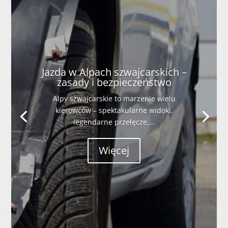
Jazda w Alpach szwajcarskich –
zasady i bezpieczeństwo
Alpy szwajcarskie to marzenie wielu
kierowców – spektakularne widoki,
legendarne przełęcze,...
Więcej