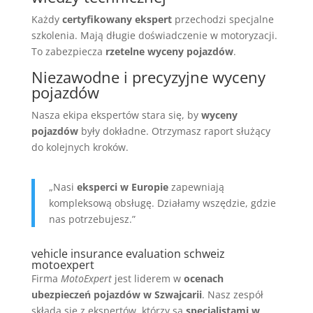
Każdy
certyfikowany ekspert
przechodzi specjalne
szkolenia. Mają długie doświadczenie w motoryzacji.
To zabezpiecza
rzetelne wyceny pojazdów
.
Niezawodne i precyzyjne wyceny
pojazdów
Nasza ekipa ekspertów stara się, by
wyceny
pojazdów
były dokładne. Otrzymasz raport służący
do kolejnych kroków.
„Nasi
eksperci w Europie
zapewniają
kompleksową obsługę. Działamy wszędzie, gdzie
nas potrzebujesz.”
vehicle insurance evaluation schweiz
motoexpert
Firma
MotoExpert
jest liderem w
ocenach
ubezpieczeń pojazdów w Szwajcarii
. Nasz zespół
składa się z ekspertów, którzy są
specjalistami w