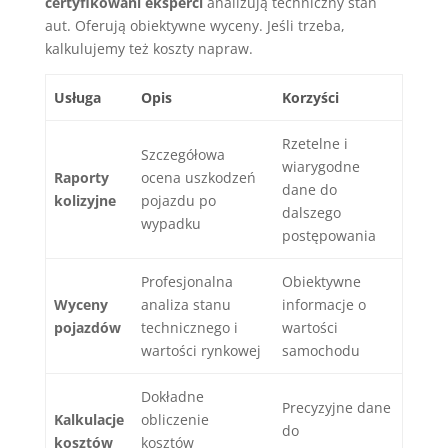
certyfikowani eksperci
analizują techniczny stan
aut. Oferują obiektywne wyceny. Jeśli trzeba,
kalkulujemy też koszty napraw.
Usługa
Opis
Korzyści
Rzetelne i
Szczegółowa
wiarygodne
Raporty
ocena uszkodzeń
dane do
kolizyjne
pojazdu po
dalszego
wypadku
postępowania
Profesjonalna
Obiektywne
Wyceny
analiza stanu
informacje o
pojazdów
technicznego i
wartości
wartości rynkowej
samochodu
Dokładne
Precyzyjne dane
Kalkulacje
obliczenie
do
kosztów
kosztów