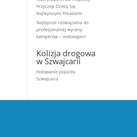
Przyczep Dzielą Się
Najlepszymi Poradami
Najlepsze rozwiązania do
profesjonalnej wyceny
kamperów – motoexpert
Kolizja drogowa
w Szwajcarii
Holowanie pojazdu
Szwajcaria