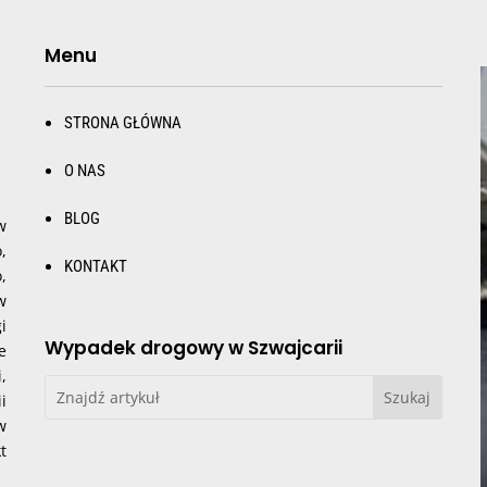
Menu
STRONA GŁÓWNA
O NAS
BLOG
w
,
KONTAKT
,
w
i
Wypadek drogowy w Szwajcarii
e
,
i
w
t