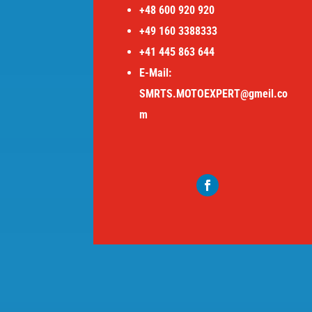
+48 600 920 920
+49 160 3388333
+41 445 863 644
E-Mail:
SMRTS.MOTOEXPERT@gmeil.co
m