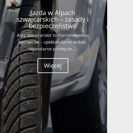
Jazda w Alpach
szwajcarskich – zasady i
bezpieczeństwo
Alpy szwajcarskie to marzenie wielu
kierowców – spektakularne widoki,
legendarne przełęcze,...
Więcej