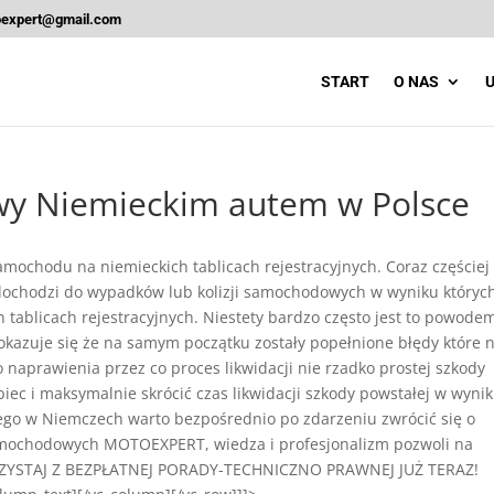
oexpert@gmail.com
START
O NAS
U
 Niemieckim autem w Polsce
ochodu na niemieckich tablicach rejestracyjnych. Coraz częściej
 dochodzi do wypadków lub kolizji samochodowych w wyniku któryc
ablicach rejestracyjnych. Niestety bardzo często jest to powode
y okazuje się że na samym początku zostały popełnione błędy które 
naprawienia przez co proces likwidacji nie rzadko prostej szkody
ec i maksymalnie skrócić czas likwidacji szkody powstałej w wyni
ego w Niemczech warto bezpośrednio po zdarzeniu zwrócić się o
mochodowych MOTOEXPERT, wiedza i profesjonalizm pozwoli na
KORZYSTAJ Z BEZPŁATNEJ PORADY-TECHNICZNO PRAWNEJ JUŻ TERAZ!