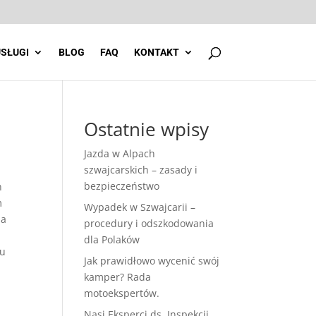
SŁUGI
BLOG
FAQ
KONTAKT
Ostatnie wpisy
Jazda w Alpach
szwajcarskich – zasady i
bezpieczeństwo
h
m
Wypadek w Szwajcarii –
na
procedury i odszkodowania
dla Polaków
ku
Jak prawidłowo wycenić swój
kamper? Rada
motoekspertów.
Nasi Eksperci ds. Inspekcji