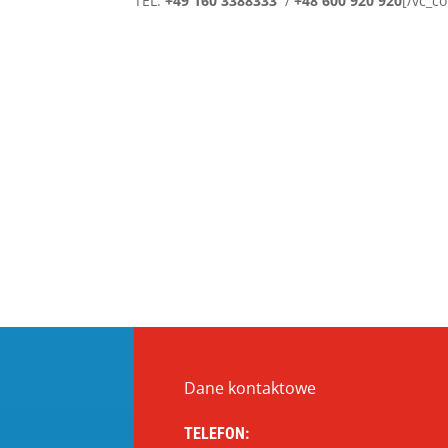
TEL:
+49 160 3388333
/
+48 600 920 920
[/vc_c
Dane kontaktowe
TELEFON: