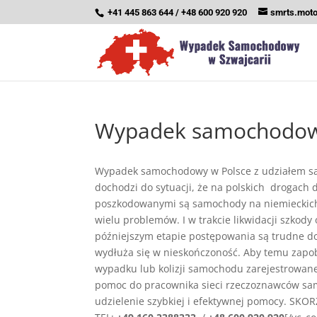
+41 445 863 644 / +48 600 920 920
smrts.mot
Wypadek samochodowy
Wypadek samochodowy w Polsce z udziałem sam
dochodzi do sytuacji, że na polskich drogach
poszkodowanymi są samochody na niemieckich t
wielu problemów. I w trakcie likwidacji szkod
późniejszym etapie postępowania są trudne do 
wydłuża się w nieskończoność. Aby temu zapobi
wypadku lub kolizji samochodu zarejestrowan
pomoc do pracownika sieci rzeczoznawców sa
udzielenie szybkiej i efektywnej pomocy. S